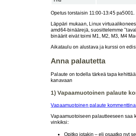
Opetus torstaisin 11:00-13:45 pa5001.
Läppäri mukaan, Linux virtuaalikoneess
amd64-binäärejä, suosittelemme "taval
binäärit eivät toimi M1, M2, M3, M4 Ma
Aikataulu on alustava ja kurssi on edis
Anna palautetta
Palaute on todella tärkeä tapa kehittä
kanavaan
1) Vapaamuotoinen palaute ko
Vapaamuotoinen palaute kommenttina 
Vapaamuotoiseen palautteeseen saa kirj
vinkiksi:
Opitko jotakin – eli osaatko nyt s