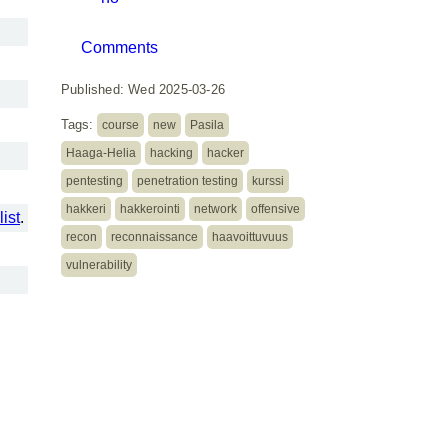
Comments
Published: Wed 2025-03-26
Tags:
course
new
Pasila
Haaga-Helia
hacking
hacker
pentesting
penetration testing
kurssi
hakkeri
hakkerointi
network
offensive
list
.
recon
reconnaissance
haavoittuvuus
vulnerability