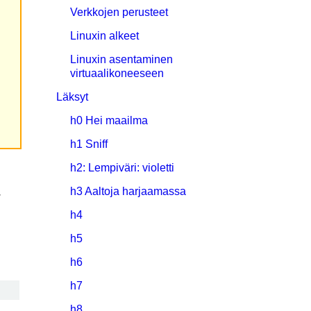
Verkkojen perusteet
Linuxin alkeet
Linuxin asentaminen
virtuaalikoneeseen
Läksyt
h0 Hei maailma
h1 Sniff
h2: Lempiväri: violetti
h3 Aaltoja harjaamassa
.
h4
h5
h6
h7
h8