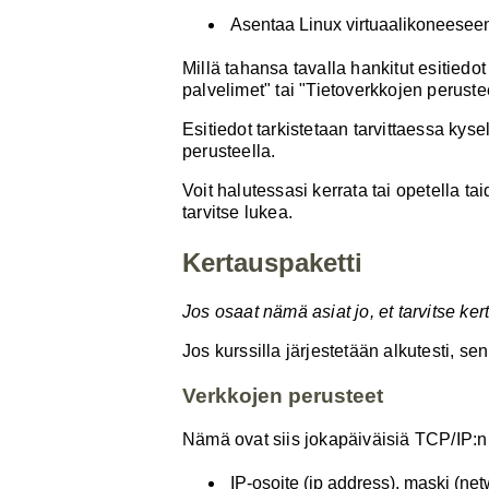
Asentaa Linux virtuaalikoneesee
Millä tahansa tavalla hankitut esitiedo
palvelimet" tai "Tietoverkkojen perustee
Esitiedot tarkistetaan tarvittaessa kysel
perusteella.
Voit halutessasi kerrata tai opetella ta
tarvitse lukea.
Kertauspaketti
Jos osaat nämä asiat jo, et tarvitse ker
Jos kurssilla järjestetään alkutesti, sen
Verkkojen perusteet
Nämä ovat siis jokapäiväisiä TCP/IP:n p
IP-osoite (ip address), maski (net