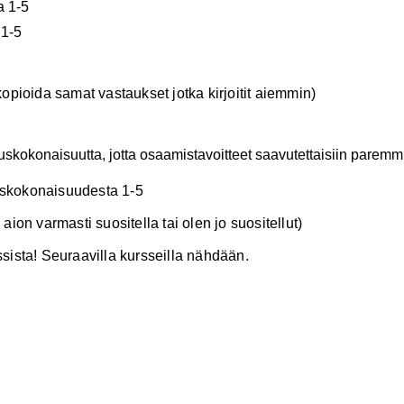
a 1-5
 1-5
pioida samat vastaukset jotka kirjoitit aiemmin)
eutuskokonaisuutta, jotta osaamistavoitteet saavutettaisiin parem
tuskokonaisuudesta 1-5
 aion varmasti suositella tai olen jo suositellut)
rssista! Seuraavilla kursseilla nähdään.