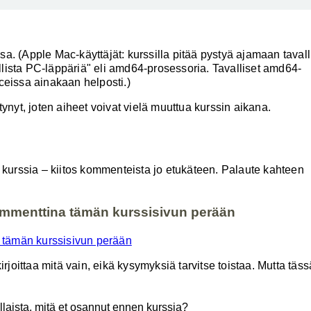
a. (Apple Mac-käyttäjät: kurssilla pitää pystyä ajamaan tavall
lista PC-läppäriä" eli amd64-prosessoria. Tavalliset amd64-
ceissa ainakaan helposti.)
tynyt, joten aiheet voivat vielä muuttua kurssin aikana.
ä kurssia – kiitos kommenteista jo etukäteen. Palaute kahteen
mmenttina tämän kurssisivun perään
tämän kurssisivun perään
oittaa mitä vain, eikä kysymyksiä tarvitse toistaa. Mutta täss
ellaista, mitä et osannut ennen kurssia?