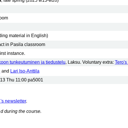
4
, late spring (2025 w13-w20)
room
ing material in English)
act in Pasila classroom
rst instance.
oon tunkeutuminen ja tiedustelu
, Laksu. Voluntary extra:
Tero's 
n
and
Lari Iso-Anttila
13 Thu 11:00 pa5001
's newsletter
.
d during the course.