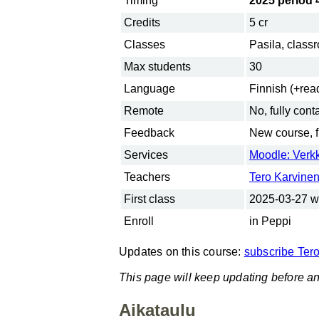
Timing
2025 period 
Credits
5 cr
Classes
Pasila, class
Max students
30
Language
Finnish (+read
Remote
No, fully cont
Feedback
New course, fi
Services
Moodle: Verkk
Teachers
Tero Karvine
First class
2025-03-27 w
Enroll
in Peppi
Updates on this course:
subscribe Tero
This page will keep updating before an
Aikataulu