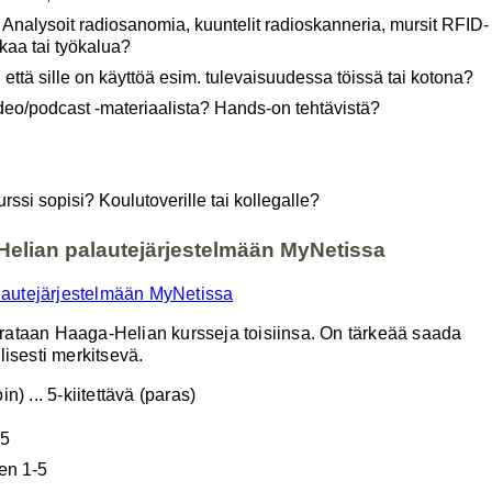
 Analysoit radiosanomia, kuuntelit radioskanneria, mursit RFID-
ikkaa tai työkalua?
, että sille on käyttöä esim. tulevaisuudessa töissä tai kotona?
video/podcast -materiaalista? Hands-on tehtävistä?
rssi sopisi? Koulutoverille tai kollegalle?
Helian palautejärjestelmään MyNetissa
autejärjestelmään MyNetissa
rataan Haaga-Helian kursseja toisiinsa. On tärkeää saada
llisesti merkitsevä.
) ... 5-kiitettävä (paras)
-5
en 1-5