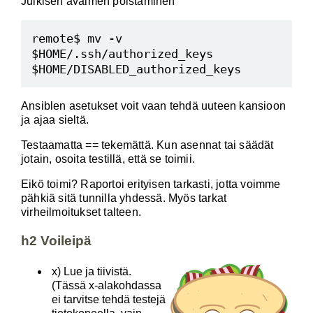
Julkisen avaimen poistaminen
remote$ mv -v 
$HOME/.ssh/authorized_keys 
Ansiblen asetukset voit vaan tehdä uuteen kansioon
ja ajaa sieltä.
Testaamatta == tekemättä. Kun asennat tai säädät
jotain, osoita testillä, että se toimii.
Eikö toimi? Raportoi erityisen tarkasti, jotta voimme
pähkiä sitä tunnilla yhdessä. Myös tarkat
virheilmoitukset talteen.
h2 Voileipä
x) Lue ja tiivistä.
(Tässä x-alakohdassa
ei tarvitse tehdä testejä