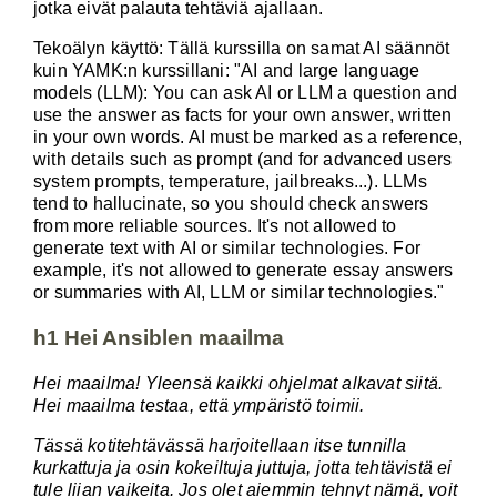
jotka eivät palauta tehtäviä ajallaan.
Tekoälyn käyttö: Tällä kurssilla on samat AI säännöt
kuin YAMK:n kurssillani: "AI and large language
models (LLM): You can ask AI or LLM a question and
use the answer as facts for your own answer, written
in your own words. AI must be marked as a reference,
with details such as prompt (and for advanced users
system prompts, temperature, jailbreaks...). LLMs
tend to hallucinate, so you should check answers
from more reliable sources. It's not allowed to
generate text with AI or similar technologies. For
example, it's not allowed to generate essay answers
or summaries with AI, LLM or similar technologies."
h1 Hei Ansiblen maailma
Hei maailma! Yleensä kaikki ohjelmat alkavat siitä.
Hei maailma testaa, että ympäristö toimii.
Tässä kotitehtävässä harjoitellaan itse tunnilla
kurkattuja ja osin kokeiltuja juttuja, jotta tehtävistä ei
tule liian vaikeita. Jos olet aiemmin tehnyt nämä, voit