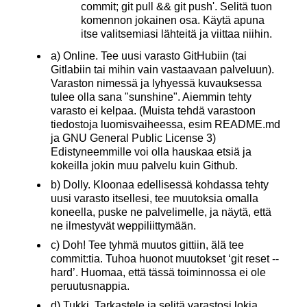
commit; git pull && git push'. Selitä tuon
komennon jokainen osa. Käytä apuna
itse valitsemiasi lähteitä ja viittaa niihin.
a) Online. Tee uusi varasto GitHubiin (tai
Gitlabiin tai mihin vain vastaavaan palveluun).
Varaston nimessä ja lyhyessä kuvauksessa
tulee olla sana "sunshine". Aiemmin tehty
varasto ei kelpaa. (Muista tehdä varastoon
tiedostoja luomisvaiheessa, esim README.md
ja GNU General Public License 3)
Edistyneemmille voi olla hauskaa etsiä ja
kokeilla jokin muu palvelu kuin Github.
b) Dolly. Kloonaa edellisessä kohdassa tehty
uusi varasto itsellesi, tee muutoksia omalla
koneella, puske ne palvelimelle, ja näytä, että
ne ilmestyvät weppiliittymään.
c) Doh! Tee tyhmä muutos gittiin, älä tee
commit:tia. Tuhoa huonot muutokset ‘git reset --
hard’. Huomaa, että tässä toiminnossa ei ole
peruutusnappia.
d) Tukki. Tarkastele ja selitä varastosi lokia.