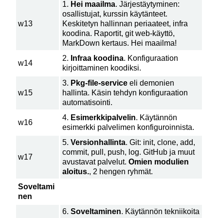
1.
Hei maailma
. Järjestäytyminen:
osallistujat, kurssin käytänteet.
w13
Keskitetyn hallinnan periaateet, infra
koodina. Raportit, git web-käyttö,
MarkDown kertaus. Hei maailma!
2.
Infraa koodina
. Konfiguraation
w14
kirjoittaminen koodiksi.
3.
Pkg-file-service
eli demonien
w15
hallinta. Käsin tehdyn konfiguraation
automatisointi.
4.
Esimerkkipalvelin
. Käytännön
w16
esimerkki palvelimen konfiguroinnista.
5.
Versionhallinta
. Git: init, clone, add,
commit, pull, push, log. GitHub ja muut
w17
avustavat palvelut.
Omien modulien
aloitus.
, 2 hengen ryhmät.
Soveltami
nen
6.
Soveltaminen
. Käytännön tekniikoita