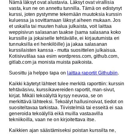
Nämä läksyt ovat alustavia. Läksyt ovat virallisia
vasta, kun ne on annettu tunnilla. Tämä on edistynyt
kurssi, joten pystymme tekemään muutoksia kurssin
kuluessa ja sovittamaan läksyt aiheen mukaan. Jos
et uskalla tai muuten halua julkaista, voit laittaa
weppisivun salasanan taakse (sama salasana koko
kurssille ja jokaiselle tehtävälle, ei kirjautumista eri
tunnuksilla eri henkilöille) ja jakaa salasanan
kurssilaisten kanssa - mutta suosittelen julkaisua.
Kotisivutilaa saa esim wordpress.com, github.com,
gitlab.com ja monista muista paikoista.
Suosittu ja helppo tapa on
laittaa raportit Githubiin
.
Kaikki käytetyt lähteet tulee merkitä raporttiin: kurssin
tehtäväsivu, kurssikavereiden raportit, man-sivut,
kirjat. Mikäli tekoälyltä kysyy neuvoa, se on
merkittävä lähteeksi. Tekoälyt hallusinoivat, tiedot on
suositeltavaa tarkistaa. Tiivistelmiä tai esseitä ei saa
generoida tekoälyllä eikä muilla vastaavilla
tekniikoilla, vaan ne on kirjoitettava itse.
Kaikkien ajan säästämiseksi poistan kurssilta ne,