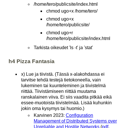
/home/tero/publicsite/index.html
chmod ugo+x /home/tero/
chmod ugo+x
/home/tero/publicsite/
chmod ugo+r
/home/tero/publicsite/index.html
Tarkista oikeudet 'ls -t' ja 'stat'
h4 Pizza Fantasia
x) Lue ja tiivistä. (Tässä x-alakohdassa ei
tarvitse tehdä testejä tietokoneella, vain
lukeminen tai kuunteleminen ja tiivistelmä
riittää. Tiivistämiseen riittää muutama
ranskalainen viiva. Ei siis vaadita pitkää eikä
essee-muotoista tiivistelmää. Lisää kuhunkin
jokin oma kysymys tai huomio.)
Karvinen 2023:
Configuration
Management of Distributed Systems over
Unreliable and Hostile Networks
(
pdf
,