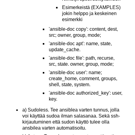
Esimerkeistä (EXAMPLES)
jokin helppo ja keskeinen
esimerkki
'ansible-doc copy': content, dest,
src; owner, group, mode;
'ansible-doc apt': name, state,
update_cache.
'ansible-doc file': path, recurse,
src, state. owner, group, mode;
'ansible-doc user': name;
create_home, comment, groups,
shell, state, system.
'ansible-doc authorized_key': user,
key.
a) Sudoless. Tee ansiblea varten tunnus, jolla
voi käyttää sudoa ilman salasanaa. Sekä ssh-
kirjautuminen että sudon käyttö tulee olla
ansbilea varten automatisoitu.