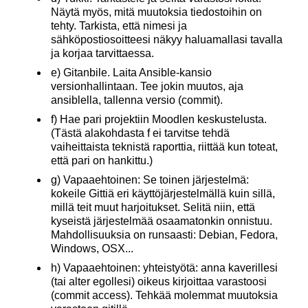
Näytä myös, mitä muutoksia tiedostoihin on
tehty. Tarkista, että nimesi ja
sähköpostiosoitteesi näkyy haluamallasi tavalla
ja korjaa tarvittaessa.
e) Gitanbile. Laita Ansible-kansio
versionhallintaan. Tee jokin muutos, aja
ansiblella, tallenna versio (commit).
f) Hae pari projektiin Moodlen keskustelusta.
(Tästä alakohdasta f ei tarvitse tehdä
vaiheittaista teknistä raporttia, riittää kun toteat,
että pari on hankittu.)
g) Vapaaehtoinen: Se toinen järjestelmä:
kokeile Gittiä eri käyttöjärjestelmällä kuin sillä,
millä teit muut harjoitukset. Selitä niin, että
kyseistä järjestelmää osaamatonkin onnistuu.
Mahdollisuuksia on runsaasti: Debian, Fedora,
Windows, OSX...
h) Vapaaehtoinen: yhteistyötä: anna kaverillesi
(tai alter egollesi) oikeus kirjoittaa varastoosi
(commit access). Tehkää molemmat muutoksia