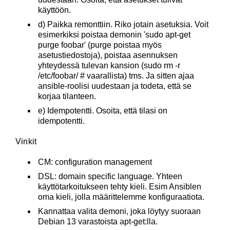
käyttöön.
d) Paikka remonttiin. Riko jotain asetuksia. Voit
esimerkiksi poistaa demonin 'sudo apt-get
purge foobar' (purge poistaa myös
asetustiedostoja), poistaa asennuksen
yhteydessä tulevan kansion (sudo rm -r
/etc/foobar/ # vaarallista) tms. Ja sitten ajaa
ansible-roolisi uudestaan ja todeta, että se
korjaa tilanteen.
e) Idempotentti. Osoita, että tilasi on
idempotentti.
Vinkit
CM: configuration management
DSL: domain specific language. Yhteen
käyttötarkoitukseen tehty kieli. Esim Ansiblen
oma kieli, jolla määrittelemme konfiguraatiota.
Kannattaa valita demoni, joka löytyy suoraan
Debian 13 varastoista apt-get:lla.