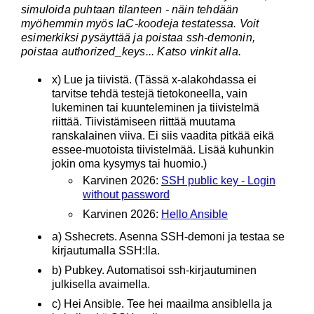
simuloida puhtaan tilanteen - näin tehdään
myöhemmin myös IaC-koodeja testatessa. Voit
esimerkiksi pysäyttää ja poistaa ssh-demonin,
poistaa authorized_keys... Katso vinkit alla.
x) Lue ja tiivistä. (Tässä x-alakohdassa ei
tarvitse tehdä testejä tietokoneella, vain
lukeminen tai kuunteleminen ja tiivistelmä
riittää. Tiivistämiseen riittää muutama
ranskalainen viiva. Ei siis vaadita pitkää eikä
essee-muotoista tiivistelmää. Lisää kuhunkin
jokin oma kysymys tai huomio.)
Karvinen 2026:
SSH public key - Login
without password
Karvinen 2026:
Hello Ansible
a) Sshecrets. Asenna SSH-demoni ja testaa se
kirjautumalla SSH:lla.
b) Pubkey. Automatisoi ssh-kirjautuminen
julkisella avaimella.
c) Hei Ansible. Tee hei maailma ansiblella ja