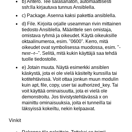
b) Antero. Tee salasanaton, automaattisesti
ssh:lla kirjautuva tunnus Ansiblella.
c) Package. Asenna kaksi pakettia ansiblella.
d) File. Kirjoita orjalle useamman rivin mittainen
tiedosto Ansiblella. Määrittele sen omistaja,
omistava ryhmä ja oikeudet. Käytä oikeuksille
oktaalinumeroa, esim. "0600". Kerro, mitä
oikeudet ovat symbolisessa muodossa, esim. "-
rwxr--r--". Selitä, mitä kukin käyttäjä saa tehdä
tuolle tiedostolle.
e) Jotain muuta. Näytä esimerkki ansiblen
käskystä, jota ei ole vielä käsitelty kurssilla tai
kotitehtävissä. Voit ottaa jonkun muun modulin
kuin apt, file, copy, user tai authorized_key. Tai
voit käyttää ominaisuutta, jota ei vielä ole
demonstroitu. Jos tiivistystehtävässä x on
mainittu ominaisuuksia, joita ei tunneilla tai
läksyissä kokeiltu, nekin kelpaavat.
Vinkit