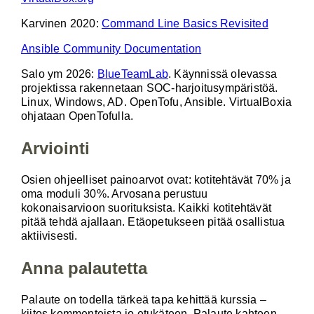
Karvinen 2020:
Command Line Basics Revisited
Ansible Community Documentation
Salo ym 2026:
BlueTeamLab
. Käynnissä olevassa
projektissa rakennetaan SOC-harjoitusympäristöä.
Linux, Windows, AD. OpenTofu, Ansible. VirtualBoxia
ohjataan OpenTofulla.
Arviointi
Osien ohjeelliset painoarvot ovat: kotitehtävät 70% ja
oma moduli 30%. Arvosana perustuu
kokonaisarvioon suorituksista. Kaikki kotitehtävät
pitää tehdä ajallaan. Etäopetukseen pitää osallistua
aktiivisesti.
Anna palautetta
Palaute on todella tärkeä tapa kehittää kurssia –
kiitos kommenteista jo etukäteen. Palaute kahteen