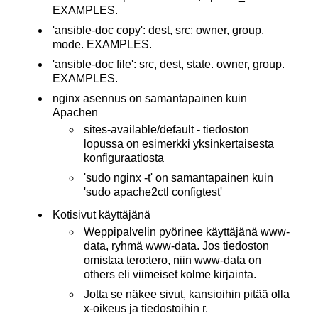
EXAMPLES.
'ansible-doc copy': dest, src; owner, group,
mode. EXAMPLES.
'ansible-doc file': src, dest, state. owner, group.
EXAMPLES.
nginx asennus on samantapainen kuin
Apachen
sites-available/default - tiedoston
lopussa on esimerkki yksinkertaisesta
konfiguraatiosta
'sudo nginx -t' on samantapainen kuin
'sudo apache2ctl configtest'
Kotisivut käyttäjänä
Weppipalvelin pyörinee käyttäjänä www-
data, ryhmä www-data. Jos tiedoston
omistaa tero:tero, niin www-data on
others eli viimeiset kolme kirjainta.
Jotta se näkee sivut, kansioihin pitää olla
x-oikeus ja tiedostoihin r.