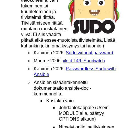
tietokoneella, vain
lukeminen tai
kuunteleminen ja
tiivistelmä riittää.
Tiivistämiseen riittää
muutama ranskalainen
viiva. Ei siis vaadita
pitkää eikä essee-muotoista tiivistelmää. Lisää
kuhunkin jokin oma kysymys tai huomio.)
Karvinen 2026:
Sudo without password
Munroe 2006:
xkcd 149: Sandwitch
Karvinen 2026:
Passwordless Sudo with
Ansible
Ansiblen sisäänrakennettu
dokumentaatio ansible-doc -
kommennolla.
Kustakin vain
Johdantokappale (Usein
MODULE alla, päättyy
OPTIONS alkuun)
Nimetyt optiot selityksineen