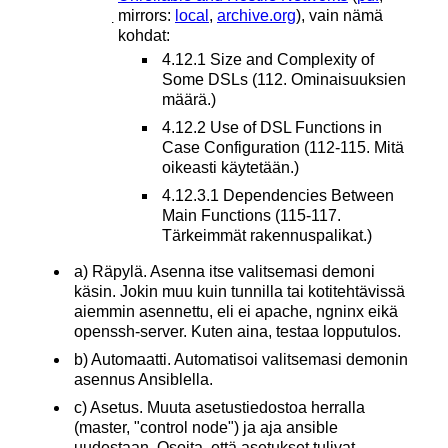
̣mirrors:
local
,
archive.org
), vain nämä
kohdat:
4.12.1 Size and Complexity of
Some DSLs (112. Ominaisuuksien
määrä.)
4.12.2 Use of DSL Functions in
Case Configuration (112-115. Mitä
oikeasti käytetään.)
4.12.3.1 Dependencies Between
Main Functions (115-117.
Tärkeimmät rakennuspalikat.)
a) Räpylä. Asenna itse valitsemasi demoni
käsin. Jokin muu kuin tunnilla tai kotitehtävissä
aiemmin asennettu, eli ei apache, ngninx eikä
openssh-server. Kuten aina, testaa lopputulos.
b) Automaatti. Automatisoi valitsemasi demonin
asennus Ansiblella.
c) Asetus. Muuta asetustiedostoa herralla
(master, "control node") ja aja ansible
uudestaan. Osoita, että asetukset tulivat