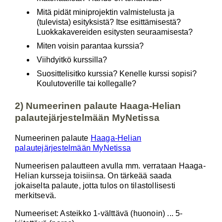
Mitä pidät miniprojektin valmistelusta ja
(tulevista) esityksistä? Itse esittämisestä?
Luokkakavereiden esitysten seuraamisesta?
Miten voisin parantaa kurssia?
Viihdyitkö kurssilla?
Suosittelisitko kurssia? Kenelle kurssi sopisi?
Koulutoverille tai kollegalle?
2) Numeerinen palaute Haaga-Helian
palautejärjestelmään MyNetissa
Numeerinen palaute
Haaga-Helian
palautejärjestelmään MyNetissa
Numeerisen palautteen avulla mm. verrataan Haaga-
Helian kursseja toisiinsa. On tärkeää saada
jokaiselta palaute, jotta tulos on tilastollisesti
merkitsevä.
Numeeriset: Asteikko 1-välttävä (huonoin) ... 5-