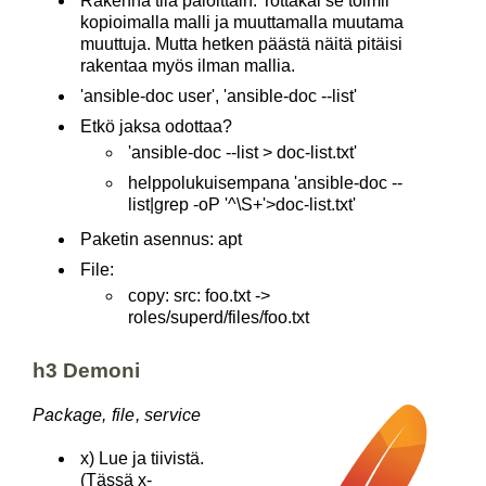
Rakenna tila paloittain. Tottakai se toimii
kopioimalla malli ja muuttamalla muutama
muuttuja. Mutta hetken päästä näitä pitäisi
rakentaa myös ilman mallia.
'ansible-doc user', 'ansible-doc --list'
Etkö jaksa odottaa?
'ansible-doc --list > doc-list.txt'
helppolukuisempana 'ansible-doc --
list|grep -oP '^\S+'>doc-list.txt'
Paketin asennus: apt
File:
copy: src: foo.txt ->
roles/superd/files/foo.txt
h3 Demoni
Package, file, service
x) Lue ja tiivistä.
(Tässä x-