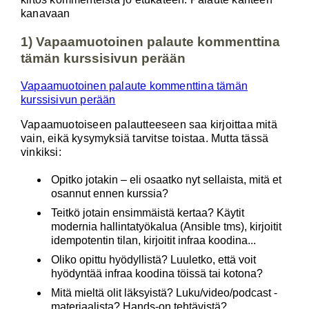
kanavaan
1) Vapaamuotoinen palaute kommenttina
tämän kurssisivun perään
Vapaamuotoinen palaute kommenttina tämän
kurssisivun perään
Vapaamuotoiseen palautteeseen saa kirjoittaa mitä
vain, eikä kysymyksiä tarvitse toistaa. Mutta tässä
vinkiksi:
Opitko jotakin – eli osaatko nyt sellaista, mitä et
osannut ennen kurssia?
Teitkö jotain ensimmäistä kertaa? Käytit
modernia hallintatyökalua (Ansible tms), kirjoitit
idempotentin tilan, kirjoitit infraa koodina...
Oliko opittu hyödyllistä? Luuletko, että voit
hyödyntää infraa koodina töissä tai kotona?
Mitä mieltä olit läksyistä? Luku/video/podcast -
materiaalista? Hands-on tehtävistä?