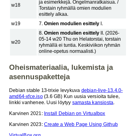
ja esimerkkejä. Ongelmanratkaisua. /
w18
Torstain ryhmällä omien modulien
esittely alkaa.
w19
7.
Omien modulien esittely
I.
8.
Omien modulien esittely
II. (2026-
05-14 w20 Thu on Helatorstai, torstain
w20
ryhmällä ei tuntia. Keskiviikon ryhmän
online-opetus normaalisti.)
Oheismateriaalia, lukemista ja
asennuspaketteja
Debian stable 13-trixie levykuva
debian-live-13.4.0-
amd64-xfce.iso
(3.6 GB) Kun uusia versioita tulee,
linkki vanhenee. Uusi löytyy
samasta kansiosta
.
Karvinen 2021:
Install Debian on Virtualbox
Karvinen 2023:
Create a Web Page Using Github
VirtualBox.org