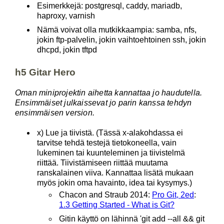
Esimerkkejä: postgresql, caddy, mariadb,
haproxy, varnish
Nämä voivat olla mutkikkaampia: samba, nfs,
jokin ftp-palvelin, jokin vaihtoehtoinen ssh, jokin
dhcpd, jokin tftpd
h5 Gitar Hero
Oman miniprojektin aihetta kannattaa jo haudutella.
Ensimmäiset julkaissevat jo parin kanssa tehdyn
ensimmäisen version.
x) Lue ja tiivistä. (Tässä x-alakohdassa ei
tarvitse tehdä testejä tietokoneella, vain
lukeminen tai kuunteleminen ja tiivistelmä
riittää. Tiivistämiseen riittää muutama
ranskalainen viiva. Kannattaa lisätä mukaan
myös jokin oma havainto, idea tai kysymys.)
Chacon and Straub 2014:
Pro Git, 2ed
:
1.3 Getting Started - What is Git?
Gitin käyttö on lähinnä 'git add --all && git