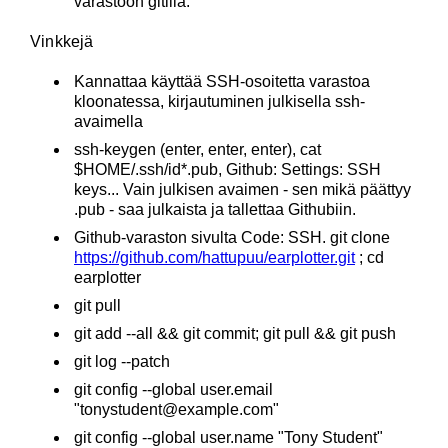
varastoon gitillä.
Vinkkejä
Kannattaa käyttää SSH-osoitetta varastoa
kloonatessa, kirjautuminen julkisella ssh-
avaimella
ssh-keygen (enter, enter, enter), cat
$HOME/.ssh/id*.pub, Github: Settings: SSH
keys... Vain julkisen avaimen - sen mikä päättyy
.pub - saa julkaista ja tallettaa Githubiin.
Github-varaston sivulta Code: SSH. git clone
https://github.com/hattupuu/earplotter.git
; cd
earplotter
git pull
git add --all && git commit; git pull && git push
git log --patch
git config --global user.email
"tonystudent@example.com"
git config --global user.name "Tony Student"