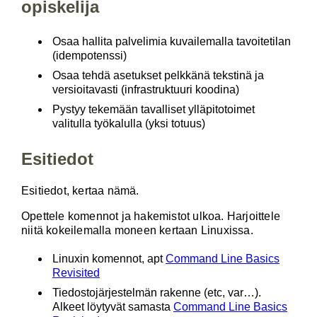
opiskelija
Osaa hallita palvelimia kuvailemalla tavoitetilan
(idempotenssi)
Osaa tehdä asetukset pelkkänä tekstinä ja
versioitavasti (infrastruktuuri koodina)
Pystyy tekemään tavalliset ylläpitotoimet
valitulla työkalulla (yksi totuus)
Esitiedot
Esitiedot, kertaa nämä.
Opettele komennot ja hakemistot ulkoa. Harjoittele
niitä kokeilemalla moneen kertaan Linuxissa.
Linuxin komennot, apt
Command Line Basics
Revisited
Tiedostojärjestelmän rakenne (etc, var…).
Alkeet löytyvät samasta
Command Line Basics