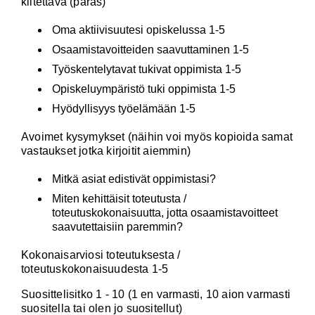
kiitettävä (paras)
Oma aktiivisuutesi opiskelussa 1-5
Osaamistavoitteiden saavuttaminen 1-5
Työskentelytavat tukivat oppimista 1-5
Opiskeluympäristö tuki oppimista 1-5
Hyödyllisyys työelämään 1-5
Avoimet kysymykset (näihin voi myös kopioida samat
vastaukset jotka kirjoitit aiemmin)
Mitkä asiat edistivät oppimistasi?
Miten kehittäisit toteutusta /
toteutuskokonaisuutta, jotta osaamistavoitteet
saavutettaisiin paremmin?
Kokonaisarviosi toteutuksesta /
toteutuskokonaisuudesta 1-5
Suosittelisitko 1 - 10 (1 en varmasti, 10 aion varmasti
suositella tai olen jo suositellut)