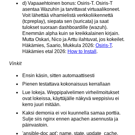
d) Vapaaehtoinen bonus: Osiris-T. Osiris-T
asentaa Wazuhin ja tarvittavat virtuaalikoneet.
Voit lähettää vihamielistä verkkoliikennettä
(tcpreplay), siepata sen (suricata) ja saat
tulokset suoraan dashboardille (wazuh).
Enemmän alpha kuin se kreikkalainen kirjain.
Mutta Oskari, Nico ja Arttu ilahtuvat, jos kokeilet.
Häkämies, Saario, Mukkula 2026:
Osiris-T
.
Häkämies etal 2026:
How to Install
.
Vinkit
Ensin käsin, sitten automaattisesti
Pienen testattava kokonaisuus kerrallaan
Lue lokeja. Weppipalvelimen virheilmoitukset
ovat lokeissa, käyttäjälle näkyvä weppisivu ei
kerro juuri mitään.
Kaksi demonia ei voi kuunnella samaa porttia.
Sulje siis nginx ennen apachen asennusta ja
päinvastoin.
'ansible-doc apt': name, state, update_cache.