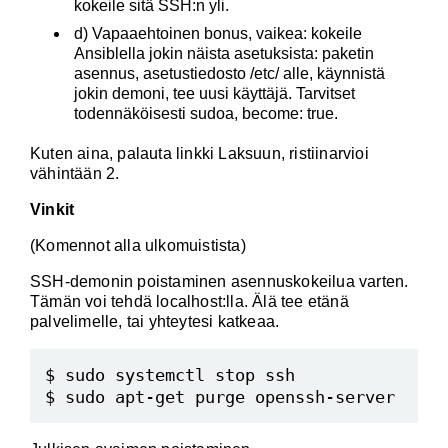
kokeile sitä SSH:n yli.
d) Vapaaehtoinen bonus, vaikea: kokeile
Ansiblella jokin näista asetuksista: paketin
asennus, asetustiedosto /etc/ alle, käynnistä
jokin demoni, tee uusi käyttäjä. Tarvitset
todennäköisesti sudoa, become: true.
Kuten aina, palauta linkki Laksuun, ristiinarvioi
vähintään 2.
Vinkit
(Komennot alla ulkomuistista)
SSH-demonin poistaminen asennuskokeilua varten.
Tämän voi tehdä localhost:lla. Älä tee etänä
palvelimelle, tai yhteytesi katkeaa.
$ sudo systemctl stop ssh
