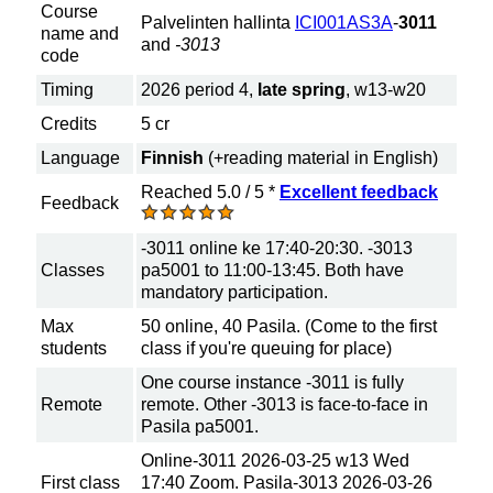
Course
Palvelinten hallinta
ICI001AS3A
-
3011
name and
and
-3013
code
Timing
2026 period 4,
late spring
, w13-w20
Credits
5 cr
Language
Finnish
(+reading material in English)
Reached 5.0 / 5 *
Excellent feedback
Feedback
-3011 online ke 17:40-20:30. -3013
Classes
pa5001 to 11:00-13:45. Both have
mandatory participation.
Max
50 online, 40 Pasila. (Come to the first
students
class if you're queuing for place)
One course instance -3011 is fully
Remote
remote. Other -3013 is face-to-face in
Pasila pa5001.
Online-3011 2026-03-25 w13 Wed
First class
17:40 Zoom. Pasila-3013 2026-03-26